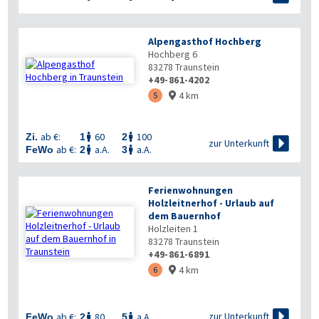
Alpengasthof Hochberg
Hochberg 6
83278
Traunstein
+49-861-4202
4 km
5

ab €:
60
100
Zi.
1
2



zur Unterkunft
ab €:
a.A.
a.A.
FeWo
2
3


Ferienwohnungen
Holzleitnerhof - Urlaub auf
dem Bauernhof
Holzleiten 1
83278
Traunstein
+49-861-6891
4 km
6


zur Unterkunft
ab €:
80
a.A.
FeWo
2
5

