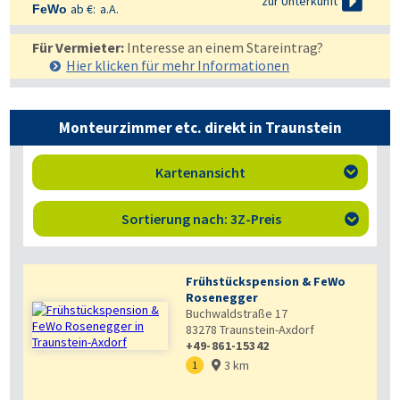

zur Unterkunft
ab €:
a.A.
FeWo
Für Vermieter:
Interesse an einem Stareintrag?
Hier klicken für mehr
Informationen
Monteurzimmer etc. direkt in Traunstein
Kartenansicht

Sortierung nach: 3Z-Preis

Frühstückspension & FeWo
Rosenegger
Buchwaldstraße 17
83278
Traunstein-Axdorf
+49-861-15342
3 km
1
