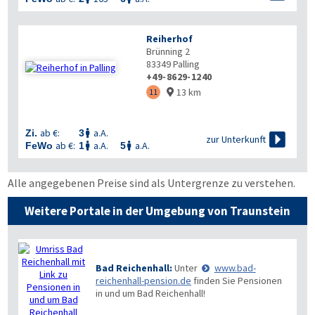
Reiherhof
Brünning 2
83349
Palling
+49-8629-1240
13 km
11

ab €:
a.A.
Zi.
3


zur Unterkunft
ab €:
a.A.
a.A.
FeWo
1
5


Alle angegebenen Preise sind als Untergrenze zu verstehen.
Weitere Portale in der Umgebung von Traunstein
Bad Reichenhall:
Unter
www.bad-
reichenhall-pension.de
finden Sie Pensionen
in und um Bad Reichenhall!