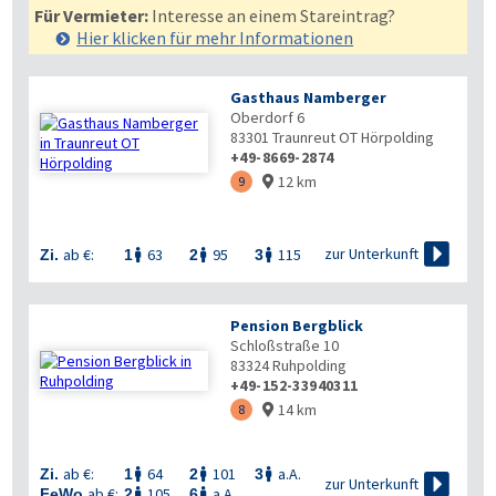
Für Vermieter:
Interesse an einem Stareintrag?
Hier klicken für mehr
Informationen
Gasthaus Namberger
Oberdorf 6
83301
Traunreut OT Hörpolding
+49-8669-2874
12 km
9


zur Unterkunft
ab €:
63
95
115
Zi.
1
2
3



Pension Bergblick
Schloßstraße 10
83324
Ruhpolding
+49-152-33940311
14 km
8

ab €:
64
101
a.A.
Zi.
1
2
3




zur Unterkunft
ab €:
105
a.A.
FeWo
2
6

