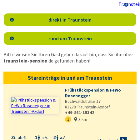

direkt in Traunstein

rund um Traunstein

Bitte weisen Sie Ihren Gastgeber darauf hin, dass Sie ihn über
traunstein-pension
.de
gefunden haben!
Stareinträge in und um Traunstein
Frühstückspension & FeWo
Rosenegger
Buchwaldstraße 17
83278
Traunstein-Axdorf
+49-861-15342
3 km
1

ab €:
a.A.
a.A.
Zi.
1
2

