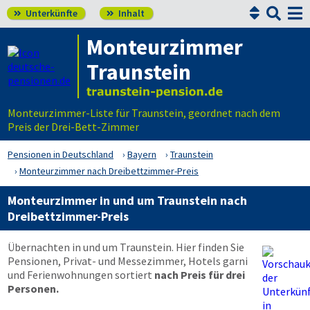


Unterkünfte
Inhalt


Monteurzimmer
Traunstein
Monteurzimmer-Liste für Traunstein, geordnet nach dem
Preis der Drei-Bett-Zimmer
Pensionen in Deutschland
Bayern
Traunstein
Monteurzimmer nach Dreibettzimmer-Preis
Monteurzimmer in und um Traunstein nach
Dreibettzimmer-Preis
Übernachten in und um Traunstein. Hier finden Sie
Pensionen, Privat- und Messezimmer, Hotels garni
und Ferienwohnungen sortiert
nach Preis für drei
Personen.