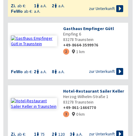
ab €:
a.A.
a.A.
Zi.
1
2



zur Unterkunft
ab €:
a.A.
FeWo
Gasthaus Empfinger Gütl
Empfing 6
83278
Traunstein
+49-8664-3599976
1 km
2


zur Unterkunft
ab €:
a.A.
a.A.
FeWo
2
8


Hotel-Restaurant Sailer Keller
Herzog-Wilhelm-Straße 1
83278
Traunstein
+49-861-1666770
0 km
3


zur Unterkunft
ab €:
75
120
a.A.
Zi.
1
2
3


