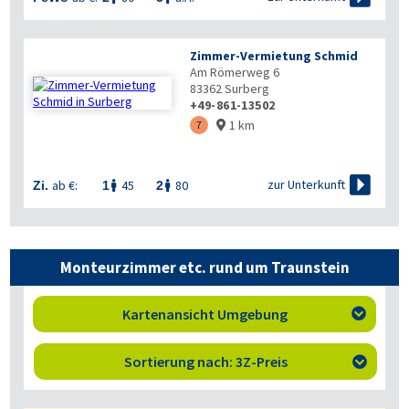
Zimmer-Vermietung Schmid
Am Römerweg 6
83362
Surberg
+49-861-13502
1 km
7


zur Unterkunft
ab €:
45
80
Zi.
1
2


Monteurzimmer etc. rund um Traunstein
Kartenansicht Umgebung

Sortierung nach: 3Z-Preis
