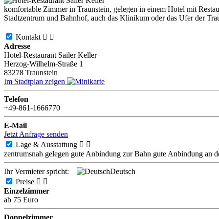
komfortable Zimmer in Traunstein, gelegen in einem Hotel mit Restau
Stadtzentrum und Bahnhof, auch das Klinikum oder das Ufer der Traun
Kontakt


Adresse
Hotel-Restaurant Sailer Keller
Herzog-Wilhelm-Straße 1
83278
Traunstein
Im Stadtplan zeigen
Telefon
+49-861-1666770
E-Mail
Jetzt Anfrage senden
Lage & Ausstattung


zentrumsnah gelegen
gute Anbindung zur Bahn
gute Anbindung an d
Ihr Vermieter spricht:
Deutsch
Preise


Einzelzimmer
ab 75 Euro
Doppelzimmer