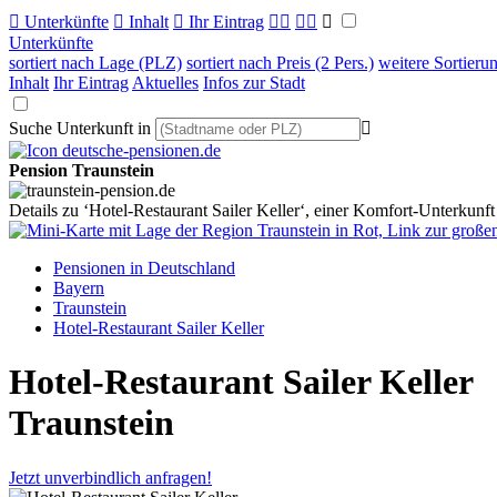

Unterkünfte

Inhalt

Ihr Eintrag



Unterkünfte
sortiert nach Lage (PLZ)
sortiert nach Preis (2 Pers.)
weitere Sortieru
Inhalt
Ihr Eintrag
Aktuelles
Infos zur Stadt
Suche Unterkunft in

Pension Traunstein
Details zu ‘Hotel-Restaurant Sailer Keller‘, einer Komfort-Unterkunft
Pensionen in Deutschland
Bayern
Traunstein
Hotel-Restaurant Sailer Keller
Hotel-Restaurant Sailer Keller
Traunstein
Jetzt unverbindlich anfragen!